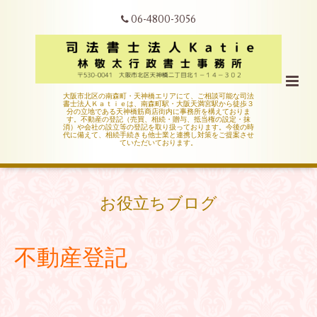
06-4800-3056
大阪市北区の南森町・天神橋エリアにて、ご相談可能な司法
書士法人Ｋａｔｉｅは、南森町駅・大阪天満宮駅から徒歩３
分の立地である天神橋筋商店街内に事務所を構えておりま
す。不動産の登記（売買、相続・贈与、抵当権の設定・抹
消）や会社の設立等の登記を取り扱っております。今後の時
代に備えて、相続手続きも他士業と連携し対策をご提案させ
ていただいております。
お役立ちブログ
不動産登記