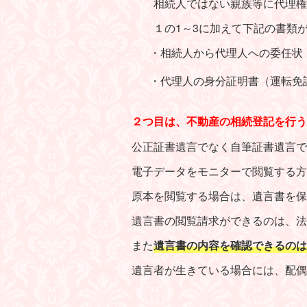
相続人ではない親族等に代理権を
１の1～3に加えて下記の書類が
・相続人から代理人への委任
・代理人の身分証明書（運転免
２つ目は、不動産の相続登記を行う
公正証書遺言でなく自筆証書遺言で
電子データをモニターで閲覧する方
原本を閲覧する場合は、遺言書を保
遺言書の閲覧請求ができるのは、法
また
遺言書の内容を確認できるのは
遺言者が生きている場合には、配偶