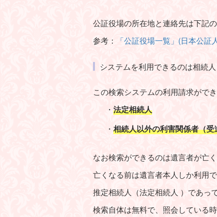
公証役場の所在地と連絡先は下記の
参考：
「公証役場一覧」(日本公証人
システムを利用できるのは相続人
この検索システムの利用請求ができ
・
法定相続人
・
相続人以外の利害関係者（受
なお検索ができるのは遺言者が亡く
亡くなる前は遺言者本人しか利用で
推定相続人（法定相続人 ）であっ
検索自体は無料で、照会している
時