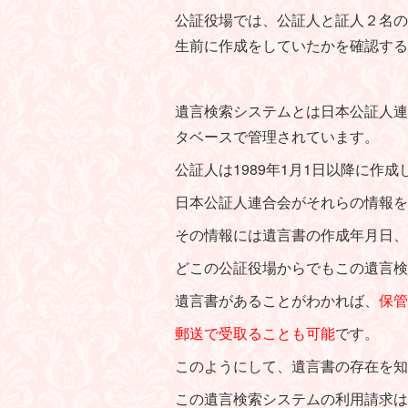
公証役場では、公証人と証人２名の
生前に作成をしていたかを確認する
遺言検索システムとは日本公証人連
タベースで管理されています。
公証人は1989年1月1日以降に
日本公証人連合会がそれらの情報を
その情報には遺言書の作成年月日、
どこの公証役場からでもこの遺言検
遺言書があることがわかれば、
保管
郵送で受取ることも可能
です。
このようにして、遺言書の存在を知
この遺言検索システムの利用請求は