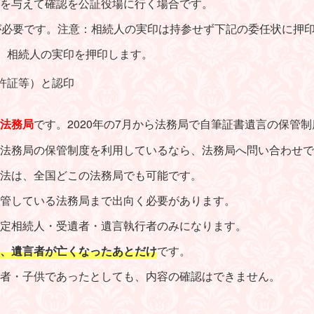
与えて確認を公証役場に行く場合です。
必要です。注意：
相続人の実印は持参せず下記の委任状に押
状
相続人の実印を押印します。
許証等）と認
印
法務局
です。2020年の7月から法務局で自筆証書遺言の保管
法務局の保管制度を利用しているなら、法務局へ問い合わせで
法は、全国どこの法務局でも可能です。
管している法務局まで出向く必要があります。
定相続人・受遺者・遺言執行者のみになります。
、遺言者が亡くなったあとだけ
です。
者・子供であったとしても、内容の確認はできません。