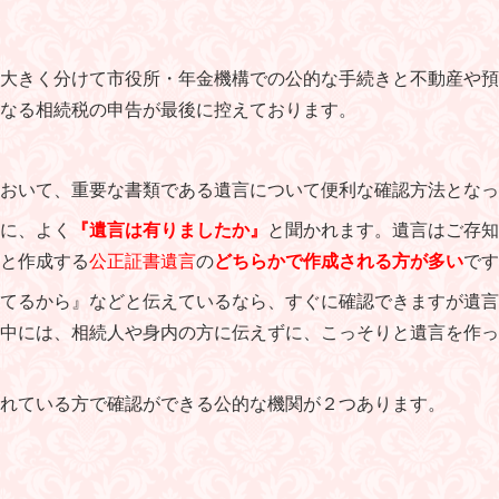
大きく分けて市役所・年金機構での公的な手続きと不動産や預
なる相続税の申告が最後に控えております。
おいて、重要な書類である遺言について便利な確認方法となっ
に、よく
『遺言は有りましたか』
と聞かれます。遺言はご存知
と作成する
公正証書遺言
の
どちらかで作成される方が多い
です
てるから』などと伝えているなら、すぐに確認できますが遺言
中には、相続人や身内の方に伝えずに、こっそりと遺言を作っ
れている方で確認ができる公的な機関が２つあります。