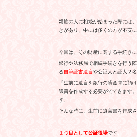
親族の人に相続が始まった際には、
きがあり、中には多くの方が不安に
今回は、その財産に関する手続きに
銀行や法務局で相続手続きを行う際
る
自筆証書遺言
や公証人と証人２名
『生前に遺言を銀行の貸金庫に預け
議書を作成する必要がでてきます。
す。
そんな時に、生前に遺言書を作成さ
１つ目として公証役場
です。