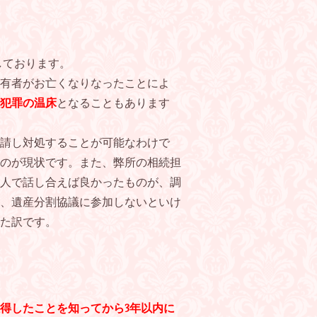
しております。
有者がお亡くなりなったことによ
犯罪の温床
となることもあります
請し対処することが可能なわけで
のが現状です。また、弊所の相続担
人で話し合えば良かったものが、調
、遺産分割協議に参加しないといけ
た訳です。
得したことを知ってから
3
年以内に