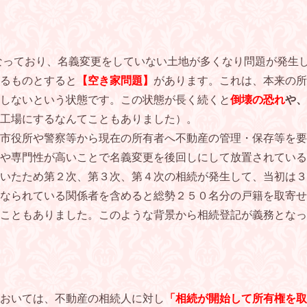
っており、名義変更をしていない土地が多くなり問題が発生
るものとすると
【空き家問題】
があります。これは、本来の所
しないという状態です。この状態が長く続くと
倒壊の恐れ
や、
工場にするなんてこともありました）。
市役所や警察等から現在の所有者へ不動産の管理・保存等を要
や専門性が高いことで名義変更を後回しにして放置されている
いたため第２次、第３次、第４次の相続が発生して、当初は３
なられている関係者を含めると総勢２５０名分の戸籍を取寄せ
うこともありました。このような背景から相続登記が義務となっ
おいては、不動産の相続人に対し
「相続が開始して所有権を取