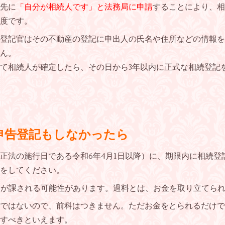
先に
「自分が相続人です」と法務局に申請
することにより、相
度です。
登記官はその不動産の登記に申出人の氏名や住所などの情報を
ん。
て相続人が確定したら、その日から
3
年以内に正式な相続登記
申告登記もしなかったら
改正法の施行日である令和
6
年
4
月
1
日以降）に、期限内に相続登
をしてください。
」
が課される可能性があります。過料とは、お金を取り立てら
ではないので、前科はつきません。ただお金をとられるだけで
すべきといえます。