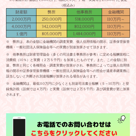
（税込み）
財産額
弊所
他事務所
金融機関
2,000万円
250,000円
538,000円
110万円～
4,000万円
342,000円
802,000円
110万円～
１億円
805,000円
1,484,000円
110万円～
※ 弊所は、表の金額に金融機関の調査実費、個人信用情報の開示、証券保管振替
機構・一般社団法人保険協会等への実費が別途加算させて頂きます。
※ 他事務所は財産管理協会（多くの司法書士事務所が参考）に定める報酬規程に
消費税（10％）と実費（２万５千円）を加算したものです。また、この金額に別
途、弊所と同じく各種照会・調査実費が加算がされ、事務所によっては個人信用情
報の開示や証券保管振替機構・一般社団法人保険協会等への照会が遺産承継業務に
該当しないと判断され別途報酬が加算される場合があります。
※ 金融機関は、最低110万円に少なくとも別途司法書士報酬（５～10万円）と登
録免許税（設例では４万円）と実費（設例では２万５千円）及び調査費が更に加算
されます。