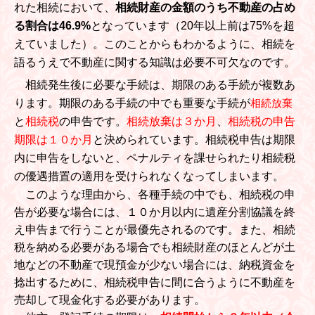
れた相続において、
相続財産の金額のうち不動産の占め
る割合は46.9%
となっています（20年以上前は75%を超
えていました）。このことからもわかるように、相続を
語るうえで不動産に関する知識は必要不可欠なのです。
相続発生後に必要な手続は、期限のある手続が複数あ
ります。期限のある手続の中でも重要な手続が
相続放棄
と
相続税
の申告です。
相続放棄は３か月
、
相続税の申告
期限は１０か月
と決められています。相続税申告は期限
内に申告をしないと、ペナルティを課せられたり相続税
の優遇措置の適用を受けられなくなってしまいます。
このような理由から、各種手続の中でも、相続税の申
告が必要な場合には、１０か月以内に遺産分割協議を終
え申告まで行うことが最優先されるのです。また、相続
税を納める必要がある場合でも相続財産のほとんどが土
地などの不動産で現預金が少ない場合には、納税資金を
捻出するために、相続税申告に間に合うように不動産を
売却して現金化する必要があります。