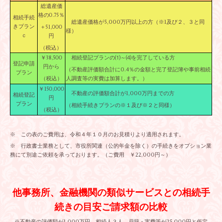
総遺産価
格の0.75％
相続手続
総遺産価格が5,000万円以上の方（※1及び２、３と同
きプラン
＋51,000
様）
ｃ
円
（税込）
相続登記プランの⑴～⑷を完了している方
￥38,500
登記申請
円から
（不動産評価額合計に0.4％の金額と完了登記簿や事前相続
プラン
人調査等の実費は加算します。）
（税込）
￥150,000
不動産の評価額合計が1,000万円までの方
相続登記
円
プラン
（相続手続きプランの※１及び※２と同様）
（税込）
※ この表のご費用は、令和４年１０月のお見積りより適用されます。
※ 行政書士業務として、市役所関連（公的年金を除く）の手続きをオプション業
務にて別途ご依頼を承っております。（ご費用 ￥22,000円～）
他事務所、金融機関の類似サービスとの相続手
続きの目安ご請求額の比較
※不動産の評価額が1,000万円、相続人３人、戸籍・実費等が25,000円と仮定