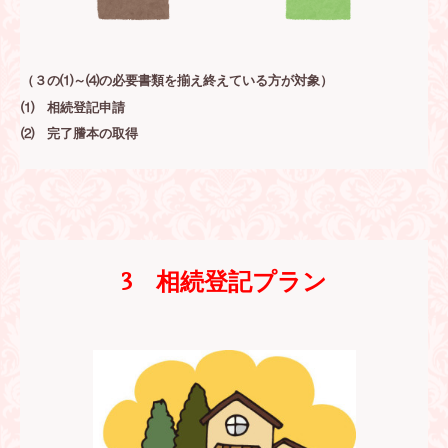
（３の⑴～⑷の必要書類を揃え終えている方が対象）
⑴ 相続登記申請
⑵ 完了謄本の取得
3 相続登記
プラン