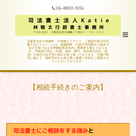
06-4800-3056
大阪市北区の南森町・天神橋エリアにて、ご相談可能な司法
書士法人Ｋａｔｉｅは、南森町駅・大阪天満宮駅から徒歩３
分の立地である天神橋筋商店街内に事務所を構えておりま
す。不動産の登記（売買、相続・贈与、抵当権の設定・抹
消）や会社の設立等の登記を取り扱っております。今後の時
代に備えて、相続手続きも他士業と連携し対策をご提案させ
ていただいております。
【相続手続きのご案内】