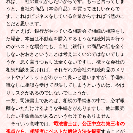
れは、自社の宣伝がしたいからです。もっと言ってしま
うと、自社の商品（本命商品）を買ってほしいからで
す。これはビジネスをしている企業からすれば当然のこ
とだと思います。
たとえば
、銀行がやっている相談会で相続の相談をし
た場合、本当は不動産を購入するような相続対策を行う
のがベストな場合でも、自社（銀行）の商品の話を全く
しないおおさということは考えにくいのではないでしょ
うか。
悪く言うつもりは全くないですし、様々な会社の
相続相談を受ければ、それぞれの会社の相続商品のメリ
ットやデメリットがわかって良いと思いますが、予備知
識なしに相談を受けて即決してしまうというのは、やは
りリスクがあるのではないでしょうか。
一方、司法書士であれば、相続の手続きの中で、必ず報
酬をいただけけるような手続きがありますし、他に販売
したい本命商品があるというわけでもありません。
そういう意味では、
司法書士は、公正中立な第三者の
視点から、相談者にベストな解決方法を提案
することが