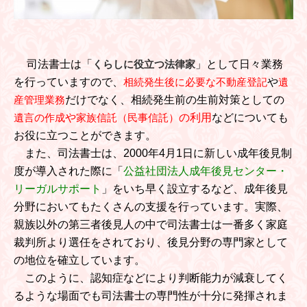
司法書士は「
くらしに役立つ法律家
」として日々業務
を行っていますので、
相続発生後に必要な不動産登記
や
遺
産管理業務
だけでなく、相続発生前の生前対策としての
遺言の作成
や
家族信託（民事信託）
の利用
などについても
お役に立つことができます。
また、司法書士は、
2000年4月1日に新しい成年後見制
度が
導入された際に
「
公益社団法人成年後見センター・
リーガルサポート
」をいち早く設立するなど、成年後見
分野においてもたくさんの支援を行っています。実際、
親族以外の第三者後見人の中で司法書士は一番多く家庭
裁判所より選任をされており、後見分野の専門家として
の地位を確立しています。
このように
、認知症などにより判断能力が減衰してく
るような場面でも司法書士の専門性が十分に発揮されま