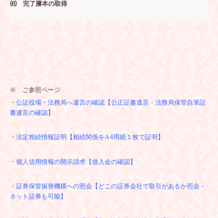
⑹ 完
了謄本の取得
※ ご参照ページ
・
公証役場・法務局へ遺言の確認【公正証書遺言・法務局保管自筆証
書遺言の確認】
・法定相続情報証明【相続関係をA4用紙１枚で証明】
・個人信用情報の開示請求【借入金の確認】
・証券保管振替機構への照会【どこの証券会社で取引があるか照会・
ネット証券も可能】