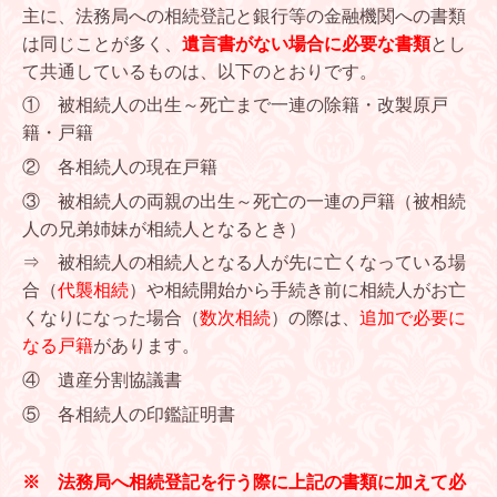
主に、法務局への相続登記と銀行等の金融機関への書類
は同じことが多く、
遺言書がない場合に必要な書類
とし
て共通しているものは、以下のとおりです。
① 被相続人の出生～死亡まで一連の除籍・改製原戸
籍・戸籍
② 各相続人の現在戸籍
③ 被相続人の両親の出生～死亡の一連の戸籍（被相続
人の兄弟姉妹が相続人となるとき）
⇒ 被相続人の相続人となる人が先に亡くなっている場
合（
代襲相続
）や相続開始から手続き前に相続人がお亡
くなりになった場合（
数次相続
）の際は、
追加で必要に
なる戸籍
があります。
④ 遺産分割協議書
⑤ 各相続人の印鑑証明書
※ 法務局へ相続登記を行う際に上記の書類に加えて必