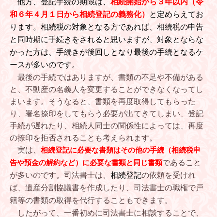
他方、登記手続の期限は、
相続開始から３年以内（令
和６年４月１日から相続登記の義務化）
と定めらえてお
ります。相続税の対象となる方であれば、相続税の申告
と同時期に手続きをされると思いますが、対象とならな
かった方は、手続きが後回しとなり
最後の手続となるケ
ースが多いのです。
最後の手続ではありますが、書類の不足や不備がある
と、不動産の名義人を変更することができなくなってし
まいます。そうなると、書類を再度取得してもらった
り、署名捺印をしてもらう必要が出てきてしまい、登記
手続が遅れたり、相続人同士の関係性によっては、再度
の捺印を拒否されることも考えられます。
実は、
相続登記
に必要な書類はその他の手続（相続税申
告や預金の解約など）に必要な書類と同じ書類
であること
が多いのです。
司法書士は、
相続登記
の依頼を受けれ
ば、
遺産分割協議書を作成したり、司法書士の職権で戸
籍等の書類の取得を代行することもできます。
したがって、
一番初めに司法書士に相談することで、