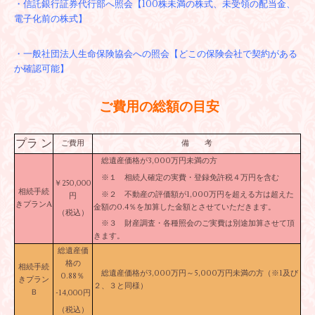
・信託銀行証券代行部へ照会【100株未満の株式、未受領の配当金、
電子化前の株式】
・一般社団法人生命保険協会への照会【どこの保険会社で契約がある
か確認可能】
ご費用の総額の目安
プラ ン
ご費用
備 考
総遺産価格が3,000万円未満の方
※１ 相続人確定の実費・登録免許税４万円を含む
￥250,000
相続手続
※２ 不動産の評価額が1,000万円を超える方は超えた
円
きプランA
金額の0.4％を加算した金額とさせていただきます。
（税込）
※３ 財産調査・各種照会のご実費は別途加算させて頂
きます。
総遺産価
格の
相続手続
総遺産価格が3,000万円～5,000万円未満の方（※1及び
0.88％
きプラン
２、３と同様）
Ｂ
-14,000円
（税込）