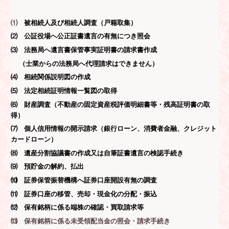
⑴
被相続人及び相続人調査（戸籍取集）
⑵ 公証役場へ公正証書遺言の有無につき照会
⑶ 法務局へ遺言書保管事実証明書の請求書作成
（士業からの法務局へ代理請求はできません）
⑷ 相続関係説明図の作成
⑸ 法定相続証明情報一覧図の取得
⑹ 財産調査（不動産の固定資産税評価明細書等
・残高証明書の取
得
）
⑺ 個人信用情報の開示請求（銀行ローン、消費者金融、クレジット
カードローン）
⑻ 遺産分割協議書の作成又は自筆証書遺言の検認手続き
⑼ 預貯金の解約、払出
⑽
証券保管振替機構へ証券口座開設有無の調査
⑾
証券口座の移管、売却・現金化の分配・振込
⑿
保有銘柄に係る端株の確認・買取請求等
⒀
保有銘柄に係る未受領配当金の照会・請求手続き