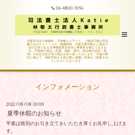
06-4800-3056
大阪市北区の南森町・天神橋エリアにて、ご相談可能な司法
書士法人Ｋａｔｉｅは、南森町駅・大阪天満宮駅から徒歩３
分の立地である天神橋筋商店街内に事務所を構えておりま
す。不動産の登記（売買、相続・贈与、抵当権の設定・抹
消）や会社の設立等の登記を取り扱っております。今後の時
代に備えて、相続手続きも他士業と連携し対策をご提案させ
ていただいております。
インフォメーション
2022
08
08 10:00
/
/
夏季休暇のお知らせ
平素は格別のお引き立てをいただき厚くお礼申し上げま
す。