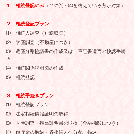
１ 相続登記のみ
（２の⑴～⑷を終えている方が対象）
２ 相続登記プラン
⑴ 相続人調査（戸籍取集）
⑵ 財産調査（不動産につき）
⑶ 遺産分割協議書の作成又は自筆証書遺言の検認手続
き
⑷ 相続関係説明図の作成
⑸ 相続登記
３ 相続手続きプラン
⑴ 相続登記プラン
⑵ 法定相続情報証明の取得
⑶ 財産調査・残高証明書の取得（金融機関につき）
⑷ 預貯金の解約・各相続人へ分配・振込