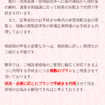
銀行・信用金庫・信用組合等へ口座の凍結から預貯金
の解約、遺産分割協議に沿って財産の分配まで代理で手
続きを行います。
また、証券会社のお手続きや株式の未受領配当金の受
取り、端株の買取請求等の有価証券関連のお手続きも代
理しております。
相続税の申告が必要な方へは、相続税に詳しい税理士の
ご紹介も可能です。
弊所では、ご相談者様毎のご要望に幅広く対応できるよ
うに代理する手続きにつき
複数のプラン
をご用意させて
頂いております。
状況・必要に応じたプランで手続きを代理
させて頂き、
皆様のお悩みを解決できればと考えております。