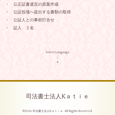
・ 公正証書遺言の原案作成
・ 公証役場へ提出する書類の取得
・ 公証人との事前打合せ
・ 証人 ２名
Select Language
▼
司法書士法人Kａｔｉｅ
©2026
司法書士法人Kａｔｉｅ
. All Rights Reserved.