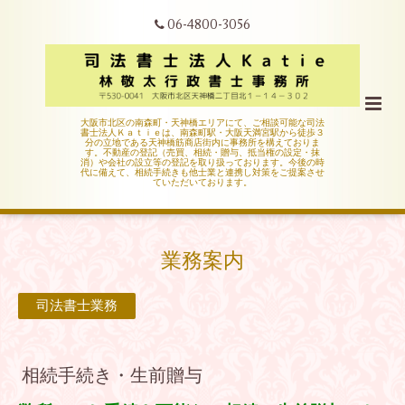
06-4800-3056
大阪市北区の南森町・天神橋エリアにて、ご相談可能な司法
書士法人Ｋａｔｉｅは、南森町駅・大阪天満宮駅から徒歩３
分の立地である天神橋筋商店街内に事務所を構えておりま
す。不動産の登記（売買、相続・贈与、抵当権の設定・抹
消）や会社の設立等の登記を取り扱っております。今後の時
代に備えて、相続手続きも他士業と連携し対策をご提案させ
ていただいております。
業務案内
司法書士業務
相続手続き・生前贈与