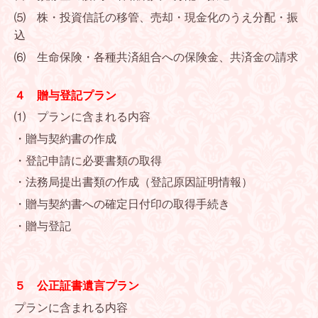
⑸ 株・投資信託の移管、売却・現金化のうえ分配・振
込
⑹ 生命保険・各種共済組合への保険金、共済金の請求
４ 贈与登記プラン
⑴ プランに含まれる内容
・贈与契約書の作成
・登記申請に必要書類の取得
・法務局提出書類の作成（登記原因証明情報）
・贈与契約書への確定日付印の取得手続き
・贈与登記
５ 公正証書遺言プラン
プランに含まれる内容